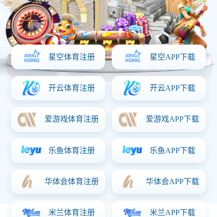
下载APP
开云kaiyun官网公司简介
开云kaiyun官网
是一家面向全球市场的综合体育赛事直播
与数据服务平台，专注于为体育迷打造高品质的数字化观赛
体验。我们整合
高清赛事直播、数据分析、多终端同步
等核
心功能，为用户提供一站式的开云kaiyun官网服务。
平台通过多项国际安全认证，系统架构稳定高效，全面适配
APP、PC 和移动网页端。在东南亚、中东、欧洲等区域建立