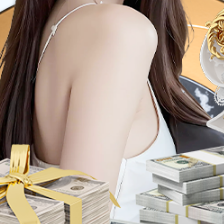
快船解雇泰伦卢后双核去向成谜，鲍尔默医疗
团队引怒骂声一片
2026-07-29
12 次浏览