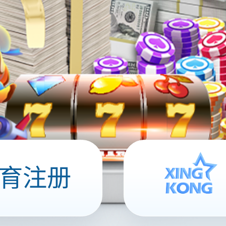
Ambition退役后再复出训练强度超标，前冠军
打野手掌骨折恢复期或长达半年
2026-07-28
13 次浏览
莱巴金娜温网ACE球总数突破80记，草地女王