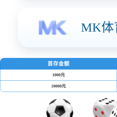
2026-07-23
18 次浏览
穆阿尼脚踝骨裂手术恢复4个月，巴黎锋线投资
回报率遭质疑
2026-07-21
18 次浏览