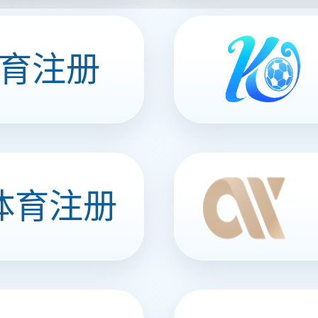
发球火力全开
2026-07-26
14 次浏览
热刺新帅人选连续遭拒，列维换帅策略被球迷
怒批业余
2026-07-25
13 次浏览