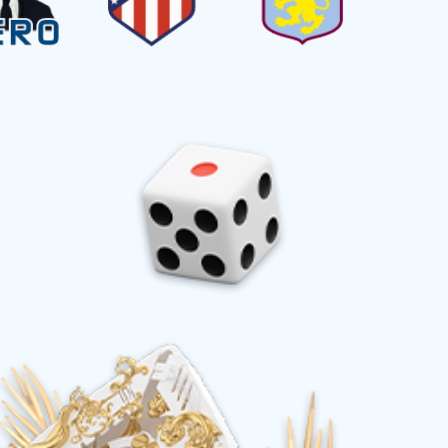
拉文右膝髌腱炎康复进入冲刺阶段，公牛预测
其季前赛末段可参加5v5对抗
2026-07-31
8 次浏览
无畏契约马德里大师赛分组揭晓，FPX双烟位
体系能否应对东南亚PRX的激进前压？
2026-07-30
10 次浏览