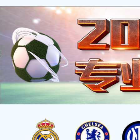
首页
体育报道
全部
最新
热门
推荐