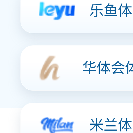
国际米兰与劳塔罗续约至2030年，税后年薪
900万欧元创新高
2026-07-25
14 次浏览