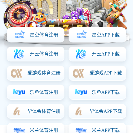
下载APP
尼克斯管理层动荡：莱昂·罗斯若离队，
锡伯杜还能撑多久
2026-06-05 19:40
阅读 71 次