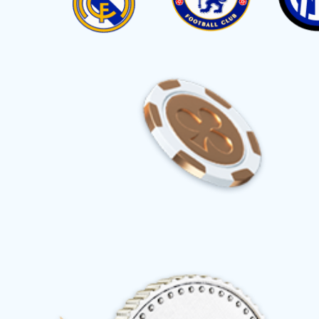
2. 用户不得以虚假信息注册账
3. 用户对其账户的所有活动和
三、服务内容
本平台主要提供开云kaiyun
四、用户行为规范
用户承诺不利用本平台从事以下
发布、传播违法或侵权信息
实施恶意攻击、干扰平台系统
侵犯他人合法权益，包括隐私
进行任何未经授权的商业推广
使用自动化工具批量抓取、爬
五、知识产权声明