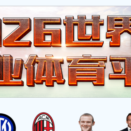
用户使用协议
“本平台”或“本服务”）之前，请您仔细阅读并充分理解本《用户使用
本平台，即视为您已阅读、理解并同意受本协议全部条款的约束。
合法、有效的信息，并保证资料的真实性和时效性。