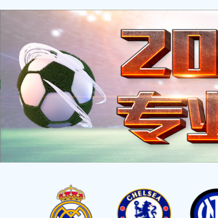
一、协议的接受
在您访问或使用本平台（以下简称
一旦您注册、登录、访问或使用
二、账户注册与使用
1. 用户在注册时应提供真实、