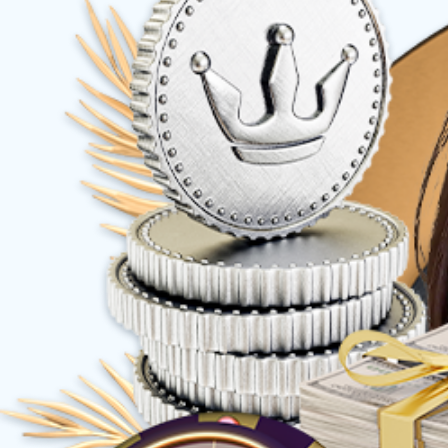
本平台上的所有内容（包括但不
护。未经授权，用户不得以任何
六、服务中止与终止
在以下任一情况下，平台有权中
用户违反本协议内容或法律法
用户提供虚假信息或存在安全
基于开云kaiyun官网平台运
七、免责声明
本平台所提供的数据及内容仅为
八、协议修改
本平台保留随时修改本协议条款
九、法律适用与争议解决