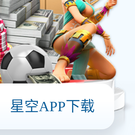
民法院处理。
v6.1.3
v6.0.0